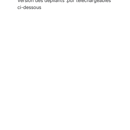
Version des dépliants .pdf téléchargeables 
ci-dessous