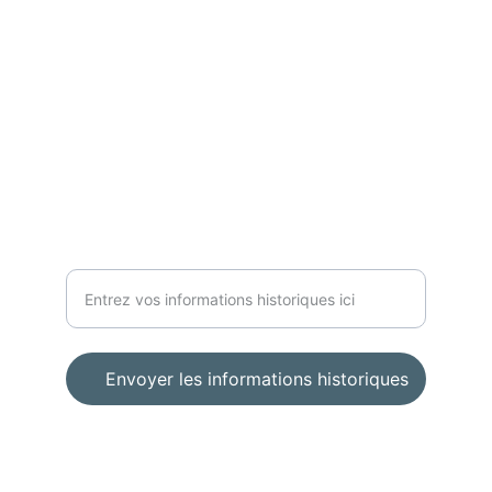
Patrimoine
elian.moline-tavernier@martrin.org
Aperçu
Historique et photographique du village
Envoyer les informations historiques
© 2024. All rights reserved.